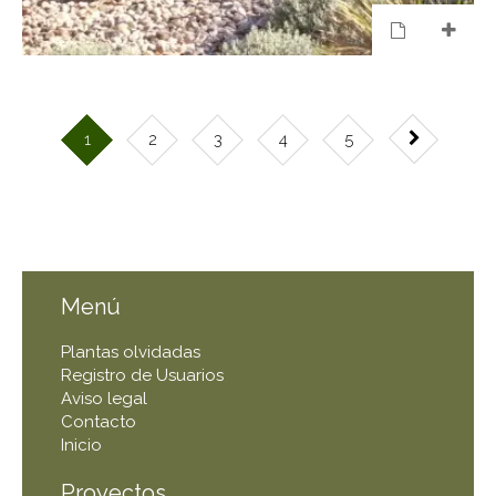
1
2
3
4
5
Menú
Plantas olvidadas
Registro de Usuarios
Aviso legal
Contacto
Inicio
Proyectos