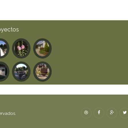
oyectos
ervados.